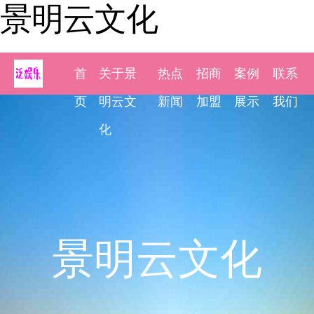
景明云文化
首
关于景
热点
招商
案例
联系
页
明云文
新闻
加盟
展示
我们
化
景明云文化