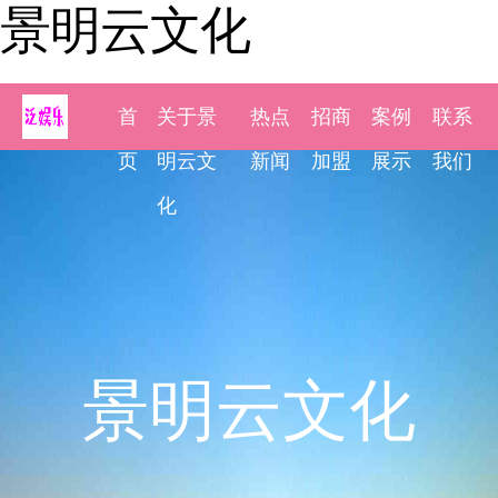
景明云文化
首
关于景
热点
招商
案例
联系
页
明云文
新闻
加盟
展示
我们
化
景明云文化