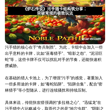
污手猎的核心在于“奇兵制胜”。为此，卡组中会加入一些
出乎意料的卡牌，比如“巫毒猎手”、“暗影之怨”、“泥沼巨
蛇”等，这些卡牌不仅可以扰乱对手的节奏，还能快速积
攒威胁。
在基础的猎人卡池上，为了增强“污手”的感觉，著重加入
一些多用途的卡牌，如“毒蛇陷阱”、“陷阱合集”，配合“密
林猎手”等小型随从，进行连续骚扰和持续压制。
具体来说，传统快攻猎强调的“多拉格之心”、“迅猛龙”在
污手猎中占比略减少，取而代之的是“地穴虫群”、“阴影之